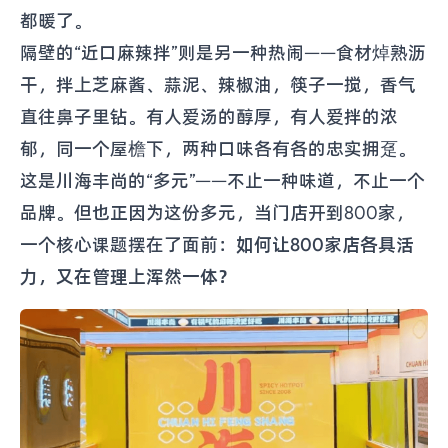
都暖了。
隔壁的“近口麻辣拌”则是另一种热闹——食材焯熟沥
干，拌上芝麻酱、蒜泥、辣椒油，筷子一搅，香气
直往鼻子里钻。有人爱汤的醇厚，有人爱拌的浓
郁，同一个屋檐下，两种口味各有各的忠实拥趸。
这是川海丰尚的“多元”——不止一种味道，不止一个
品牌。但也正因为这份多元，当门店开到800家，
一个核心课题摆在了面前：
如何让800家店各具活
力，又在管理上浑然一体？