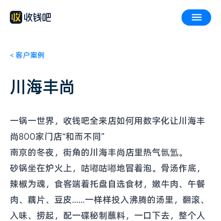
<
客户案例
川海丰尚
一锅一世界，收钱吧全来店如何用数字化让川海丰
尚800家门店“和而不同”
南京的冬夜，街角的川海丰尚店里热气氤氲。
砂锅坐在炉火上，咕嘟咕嘟地冒着泡。骨汤作底，
辣椒为魂，食客端着托盘自选食材，嫩牛肉、午餐
肉、藕片、豆皮……一样样投入沸腾的汤里，翻滚、
入味、捞起，配一碟秘制蘸料，一口下去，整个人