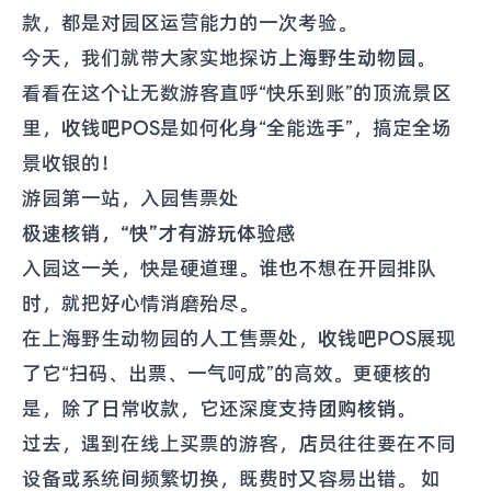
款，都是对园区运营能力的一次考验。
今天，我们就带大家实地探访
上海野生动物园。
看看在这个让无数游客直呼“快乐到账”的顶流景区
里，
收钱吧POS
是如何化身“全能选手”，搞定全场
景收银的！
游园第一站，入园售票处
极速核销，“快”才有游玩体验感
入园这一关，快是硬道理。谁也不想在开园排队
时，就把好心情消磨殆尽。
在上海野生动物园的人工售票处，
收钱吧POS
展现
了它“扫码、出票、一气呵成”的高效。更硬核的
是，除了日常收款，它还深度支持
团购核销。
过去，遇到在线上买票的游客，店员往往要在不同
设备或系统间频繁切换，既费时又容易出错。 如