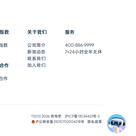
指数
关于我们
服务
指数
公司简介
400-886-9999
新闻动态
7×24小时全年无休
联系我们
合作
加入我们
合作
在线客服
7×24小时全年无休
联系客服
0元开通收钱吧
©2013-
2026
收钱吧
沪ICP备13034423号-2
沪公网安备31010702004218号
隐私政策
即刻体验
申请开通